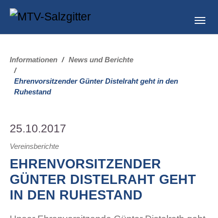
Skip to main content
Skip to page footer
You are here:
Informationen
News und Berichte
Ehrenvorsitzender Günter Distelraht geht in den
Ruhestand
25.10.2017
Vereinsberichte
EHRENVORSITZENDER
GÜNTER DISTELRAHT GEHT
IN DEN RUHESTAND